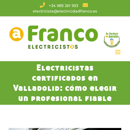
Saltar
+34 983 261 953
electricista@electricidadfranco.es
al
contenido
Electricistas
certificados en
Valladolid: cómo elegir
un profesional fiable