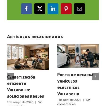
Facebook
X
LinkedIn
Pinterest
Correo
electrónico
Artículos relacionados
Punto de recarga
Climatización
vehículos
eficiente
eléctricos
Valladolid:
Valladolid
soluciones reales
1 de abril de 2026
|
Sin
1 de mayo de 2026
|
Sin
comentarios