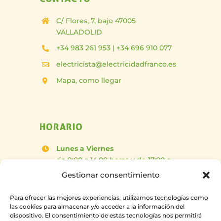
C/ Flores, 7, bajo 47005
VALLADOLID
+34 983 261 953 | +34 696 910 077
electricista@electricidadfranco.es
Mapa, como llegar
HORARIO
Lunes a Viernes
de 9:00 a 14.00 horas y de 17:00 a
20.00 horas
Sábados
Gestionar consentimiento
de 10:00 a 14:00 horas
Para ofrecer las mejores experiencias, utilizamos tecnologías como
las cookies para almacenar y/o acceder a la información del
dispositivo. El consentimiento de estas tecnologías nos permitirá